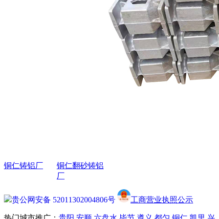
联系我们
网站地图
XML
联络方式
蒋女士：13312243676
兰女士：13985194326
蒋先生：13984832596
地址：贵州省贵阳市白云区艳
山红镇尖坡幼儿园旁
Copyright©tr.gzstzz.com(
复制链
接
) 贵阳四通铸造厂 备案号：
黔ICP备2021010519号-1
铜仁铸铝厂
铜仁翻砂铸铝
厂
贵公网安备 52011302004806号
工商营业执照公示
热门城市推广：
贵阳
安顺
六盘水
毕节
遵义
都匀
铜仁
凯里
兴